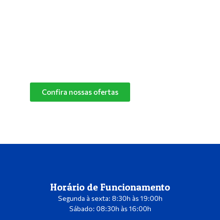
especialistas e descubra o melhor produto de
limpeza para o cantinho do seu pet.
Confira nossas ofertas
das marcas Herbalvet
e Vetmax+20!
Confira nossas ofertas
Horário de Funcionamento
Segunda à sexta: 8:30h às 19:00h
Sábado: 08:30h às 16:00h