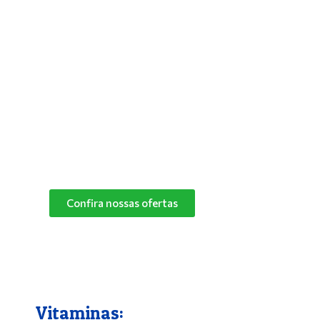
Antipulgas e Carrapatos
Para solucionar de vez os problemas do
seu bichinho com pulgas, deixar seus pets
mais aliviados e livres desses parasitas,
basta utilizar um bom antipulgas.
Na Pet Campo Grande trabalhamos com as
melhores marcas de antipulgas.
Peça já o seu!
Confira nossas ofertas
Vitaminas: