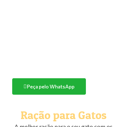
GOLDEN
PREMIER
TUTANO
QUATREE
FARMINA/ND
HERCOSUL
PURINA
Peça pelo WhatsApp
Ração para Gatos
A melhor ração para o seu gato com os