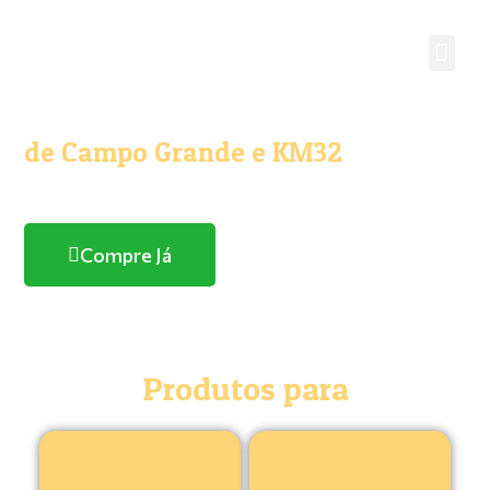
O melhor e maior Pet Shop
de Campo Grande e KM32
Com entrega domicílio
Compre Já
Produtos para