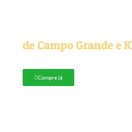
O melhor e maior Pe
de Campo Grande e 
Com entrega domicílio
Compre Já