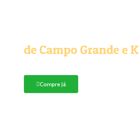
O melhor e maior Pe
de Campo Grande e 
Com entrega domicílio
Compre Já