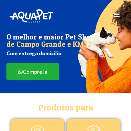
O melhor e maior Pet Shop
de Campo Grande e KM32
Com entrega domicílio
Compre Já
Produtos para