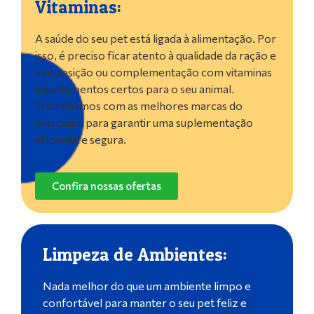
Vitaminas:
A saúde do seu pet está ligada à alimentação. Por
isso, é preciso ficar atento à qualidade da ração e
a reposição ou complementação com vitaminas
e suplementos certos para o seu animal.
Trabalhamos com as melhores marcas do
mercado, para garantir uma suplementação
eficiente e segura.
Confira nossas ofertas
Limpeza de Ambientes:
Nada melhor do que um ambiente limpo e
confortável para manter o seu pet feliz e