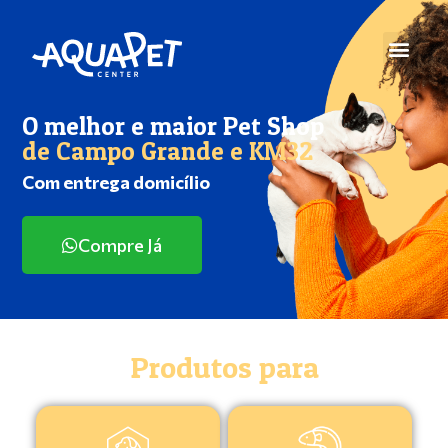
O melhor e maior Pet Shop
de Campo Grande e KM32
Com entrega domicílio
Compre Já
Produtos para