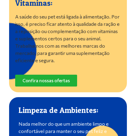
Vitaminas:
A saúde do seu pet está ligada à alimentação. Por
isso, é preciso ficar atento à qualidade da ração e
a reposição ou complementação com vitaminas
e suplementos certos para o seu animal.
Trabalhamos com as melhores marcas do
mercado, para garantir uma suplementação
eficiente e segura.
Confira nossas ofertas
Limpeza de Ambientes:
Nada melhor do que um ambiente limpo e
confortável para manter o seu pet feliz e