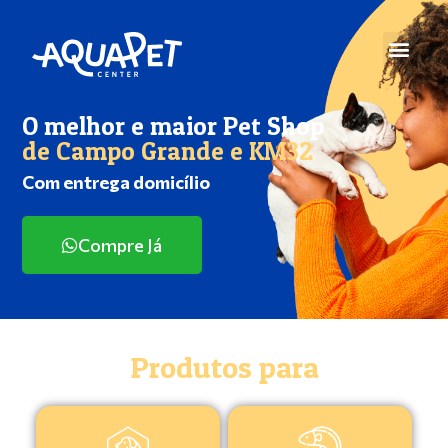
O melhor e maior Pet Shop
de Campo Grande e KM32
Com entrega domicílio
Compre Já
Produtos para