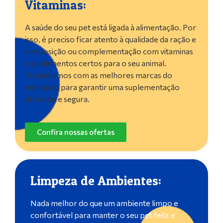
Vitaminas:
A saúde do seu pet está ligada à alimentação. Por
isso, é preciso ficar atento à qualidade da ração e
a reposição ou complementação com vitaminas
e suplementos certos para o seu animal.
Trabalhamos com as melhores marcas do
mercado, para garantir uma suplementação
eficiente e segura.
Confira nossas ofertas
Limpeza de Ambientes:
Nada melhor do que um ambiente limpo e
confortável para manter o seu pet feliz e