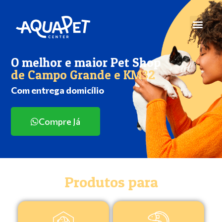
O melhor e maior Pet Shop
de Campo Grande e KM32
Com entrega domicílio
Compre Já
Produtos para