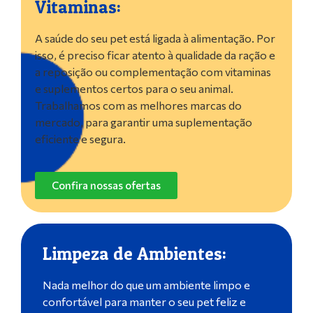
Vitaminas:
A saúde do seu pet está ligada à alimentação. Por
isso, é preciso ficar atento à qualidade da ração e
a reposição ou complementação com vitaminas
e suplementos certos para o seu animal.
Trabalhamos com as melhores marcas do
mercado, para garantir uma suplementação
eficiente e segura.
Confira nossas ofertas
Limpeza de Ambientes:
Nada melhor do que um ambiente limpo e
confortável para manter o seu pet feliz e