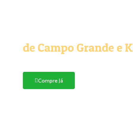
O melhor e maior Pe
de Campo Grande e 
Com entrega domicílio
Compre Já