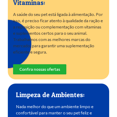
Vitaminas:
A saúde do seu pet está ligada à alimentação. Por
isso, é preciso ficar atento à qualidade da ração e
a reposição ou complementação com vitaminas
e suplementos certos para o seu animal.
Trabalhamos com as melhores marcas do
mercado, para garantir uma suplementação
eficiente e segura.
Confira nossas ofertas
Limpeza de Ambientes:
Nada melhor do que um ambiente limpo e
confortável para manter o seu pet feliz e