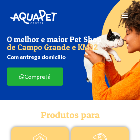
O melhor e maior Pet Shop
de Campo Grande e KM32
Com entrega domicílio
Compre Já
Produtos para