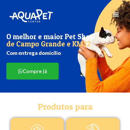
O melhor e maior Pet Shop
de Campo Grande e KM32
Com entrega domicílio
Compre Já
Produtos para