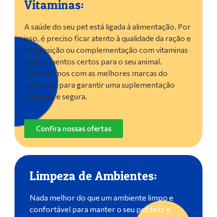
Vitaminas:
A saúde do seu pet está ligada à alimentação. Por
isso, é preciso ficar atento à qualidade da ração e
a reposição ou complementação com vitaminas
e suplementos certos para o seu animal.
Trabalhamos com as melhores marcas do
mercado, para garantir uma suplementação
eficiente e segura.
Confira nossas ofertas
Limpeza de Ambientes:
Nada melhor do que um ambiente limpo e
confortável para manter o seu pet feliz e