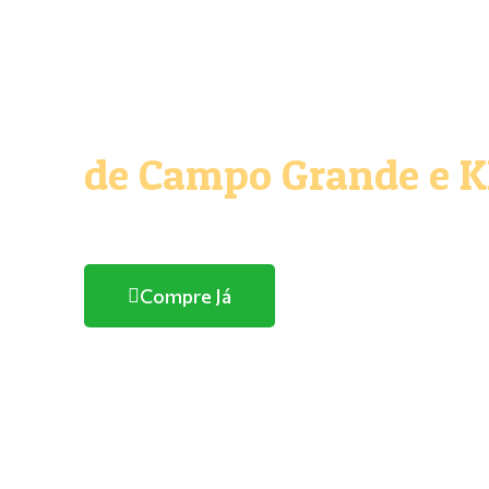
O melhor e maior Pe
de Campo Grande e 
Com entrega domicílio
Compre Já