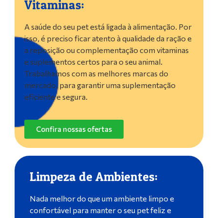
Vitaminas:
A saúde do seu pet está ligada à alimentação. Por
isso, é preciso ficar atento à qualidade da ração e
a reposição ou complementação com vitaminas
e suplementos certos para o seu animal.
Trabalhamos com as melhores marcas do
mercado, para garantir uma suplementação
eficiente e segura.
Confira nossas ofertas
Limpeza de Ambientes:
Nada melhor do que um ambiente limpo e
confortável para manter o seu pet feliz e