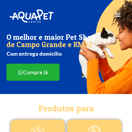
O melhor e maior Pet Shop
de Campo Grande e KM32
Com entrega domicílio
Compre Já
Produtos para