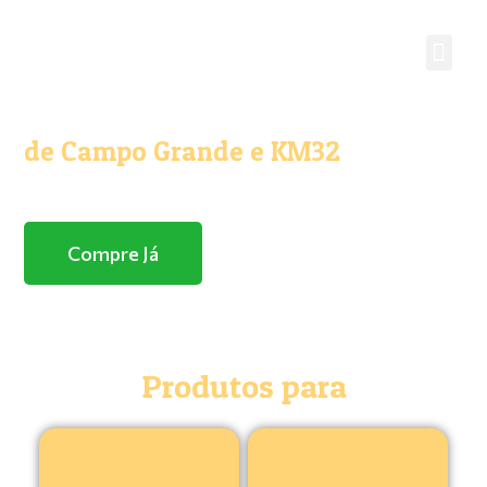
O melhor e maior Pet Shop
de Campo Grande e KM32
Com entrega domicílio
Compre Já
Produtos para