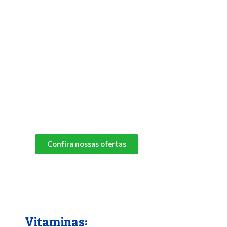
Antipulgas e Carrapatos
Para solucionar de vez os problemas do
seu bichinho com pulgas, deixar seus pets
mais aliviados e livres desses parasitas,
basta utilizar um bom antipulgas.
Na Pet Campo Grande trabalhamos com as
melhores marcas de antipulgas.
Peça já o seu!
Confira nossas ofertas
Vitaminas: