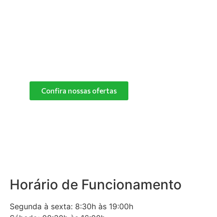
especialistas e descubra o melhor produto de
limpeza para o cantinho do seu pet.
Confira nossas ofertas
das marcas Herbalvet
e Vetmax+20!
Confira nossas ofertas
Horário de Funcionamento
Segunda à sexta: 8:30h às 19:00h