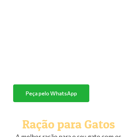
GOLDEN
PREMIER
TUTANO
QUATREE
FARMINA/ND
HERCOSUL
PURINA
Peça pelo WhatsApp
Ração para Gatos
A melhor ração para o seu gato com os