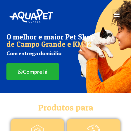
O melhor e maior Pet Shop
de Campo Grande e KM32
Com entrega domicílio
Compre Já
Produtos para