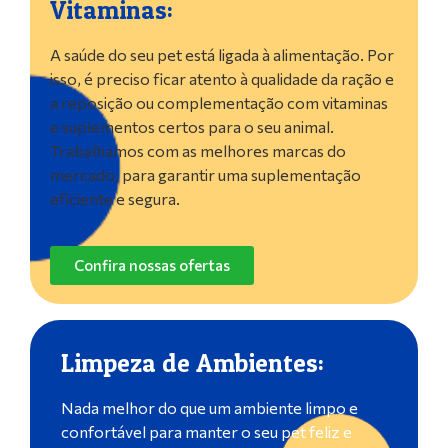
Vitaminas:
A saúde do seu pet está ligada à alimentação. Por
isso, é preciso ficar atento à qualidade da ração e
a reposição ou complementação com vitaminas
e suplementos certos para o seu animal.
Trabalhamos com as melhores marcas do
mercado, para garantir uma suplementação
eficiente e segura.
Confira nossas ofertas
Limpeza de Ambientes:
Nada melhor do que um ambiente limpo e
confortável para manter o seu pet feliz e