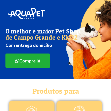
O melhor e maior Pet Shop
de Campo Grande e KM32
Com entrega domicílio
Compre Já
Produtos para