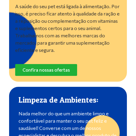
A saúde do seu pet está ligada à alimentação. Por
isso, é preciso ficar atento à qualidade da ração e
a reposição ou complementação com vitaminas
e suplementos certos para o seu animal.
Trabalhamos com as melhores marcas do
mercado, para garantir uma suplementação
eficiente e segura.
Confira nossas ofertas
Limpeza de Ambientes:
Nada melhor do que um ambiente limpo e
confortável para manter o seu pet feliz e
saudável! Converse com um de nossos
especialistas e descubra o melhor produto de