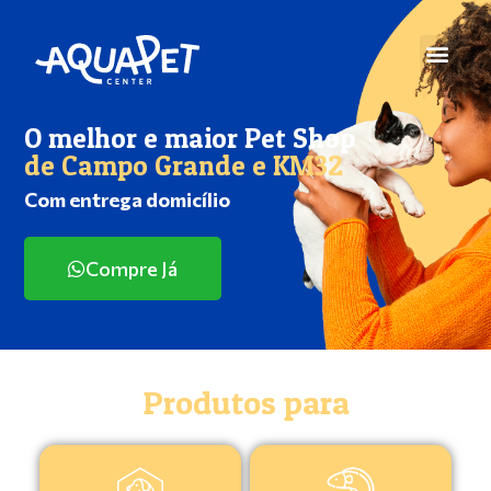
O melhor e maior Pet Shop
de Campo Grande e KM32
Com entrega domicílio
Compre Já
Produtos para