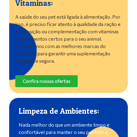
Vitaminas:
A saúde do seu pet está ligada à alimentação. Por
isso, é preciso ficar atento à qualidade da ração e
a reposição ou complementação com vitaminas
e suplementos certos para o seu animal.
Trabalhamos com as melhores marcas do
mercado, para garantir uma suplementação
eficiente e segura.
Confira nossas ofertas
Limpeza de Ambientes:
Nada melhor do que um ambiente limpo e
confortável para manter o seu pet feliz e