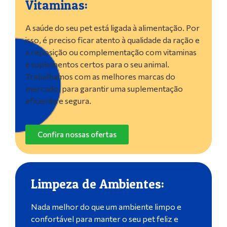
Vitaminas:
A saúde do seu pet está ligada à alimentação. Por
isso, é preciso ficar atento à qualidade da ração e
a reposição ou complementação com vitaminas
e suplementos certos para o seu animal.
Trabalhamos com as melhores marcas do
mercado, para garantir uma suplementação
eficiente e segura.
Confira nossas ofertas
Limpeza de Ambientes:
Nada melhor do que um ambiente limpo e
confortável para manter o seu pet feliz e