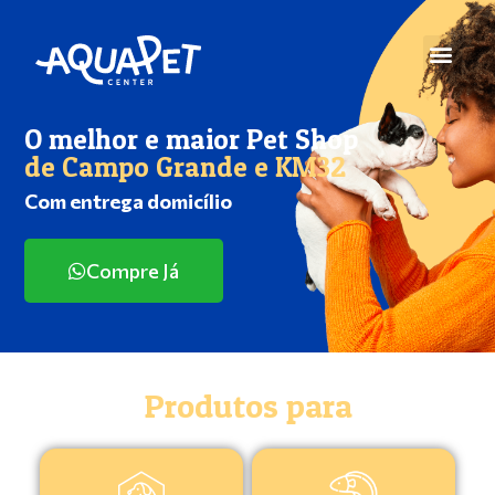
O melhor e maior Pet Shop
de Campo Grande e KM32
Com entrega domicílio
Compre Já
Produtos para