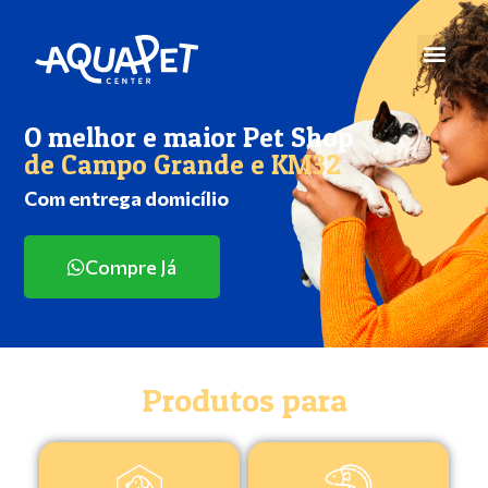
O melhor e maior Pet Shop
de Campo Grande e KM32
Com entrega domicílio
Compre Já
Produtos para