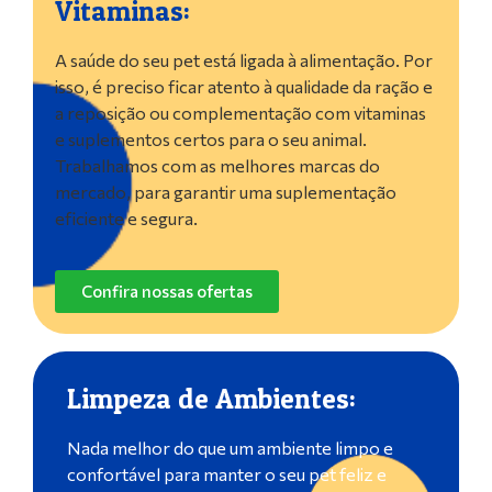
Vitaminas:
A saúde do seu pet está ligada à alimentação. Por
isso, é preciso ficar atento à qualidade da ração e
a reposição ou complementação com vitaminas
e suplementos certos para o seu animal.
Trabalhamos com as melhores marcas do
mercado, para garantir uma suplementação
eficiente e segura.
Confira nossas ofertas
Limpeza de Ambientes:
Nada melhor do que um ambiente limpo e
confortável para manter o seu pet feliz e