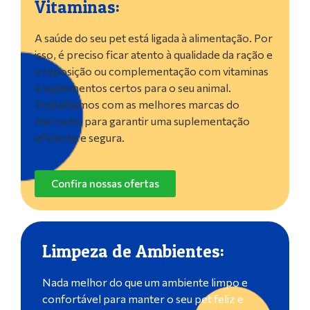
Vitaminas:
A saúde do seu pet está ligada à alimentação. Por
isso, é preciso ficar atento à qualidade da ração e
a reposição ou complementação com vitaminas
e suplementos certos para o seu animal.
Trabalhamos com as melhores marcas do
mercado, para garantir uma suplementação
eficiente e segura.
Confira nossas ofertas
Limpeza de Ambientes:
Nada melhor do que um ambiente limpo e
confortável para manter o seu pet feliz e