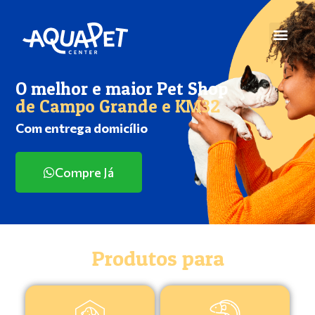
O melhor e maior Pet Shop
de Campo Grande e KM32
Com entrega domicílio
Compre Já
Produtos para