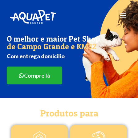
O melhor e maior Pet Shop
de Campo Grande e KM32
Com entrega domicílio
Compre Já
Produtos para