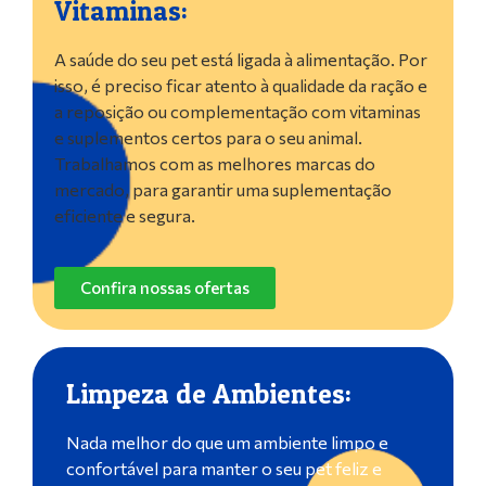
Vitaminas:
A saúde do seu pet está ligada à alimentação. Por
isso, é preciso ficar atento à qualidade da ração e
a reposição ou complementação com vitaminas
e suplementos certos para o seu animal.
Trabalhamos com as melhores marcas do
mercado, para garantir uma suplementação
eficiente e segura.
Confira nossas ofertas
Limpeza de Ambientes:
Nada melhor do que um ambiente limpo e
confortável para manter o seu pet feliz e