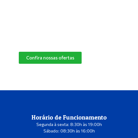
especialistas e descubra o melhor produto de
limpeza para o cantinho do seu pet.
Confira nossas ofertas
das marcas Herbalvet
e Vetmax+20!
Confira nossas ofertas
Horário de Funcionamento
Segunda à sexta: 8:30h às 19:00h
Sábado: 08:30h às 16:00h