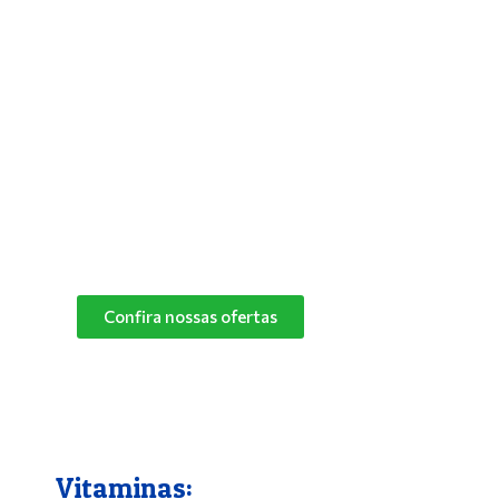
Antipulgas e Carrapatos
Para solucionar de vez os problemas do
seu bichinho com pulgas, deixar seus pets
mais aliviados e livres desses parasitas,
basta utilizar um bom antipulgas.
Na Pet Campo Grande trabalhamos com as
melhores marcas de antipulgas.
Peça já o seu!
Confira nossas ofertas
Vitaminas: