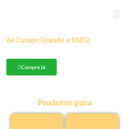
O melhor e maior Pet Shop
de Campo Grande e KM32
Com entrega domicílio
Compre Já
Produtos para