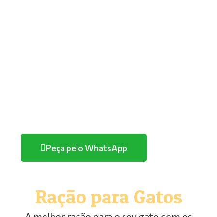
GOLDEN
PREMIER
TUTANO
QUATREE
FARMINA/ND
HERCOSUL
PURINA
Peça pelo WhatsApp
Ração para Gatos
A melhor ração para o seu gato com os