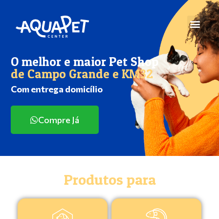
O melhor e maior Pet Shop
de Campo Grande e KM32
Com entrega domicílio
Compre Já
Produtos para