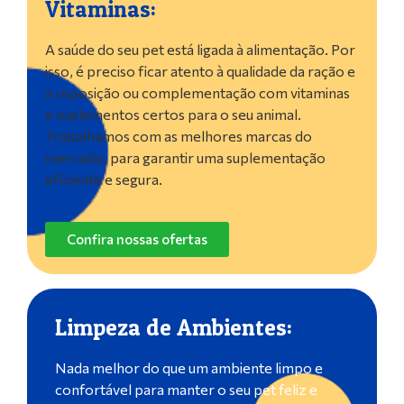
Vitaminas:
A saúde do seu pet está ligada à alimentação. Por
isso, é preciso ficar atento à qualidade da ração e
a reposição ou complementação com vitaminas
e suplementos certos para o seu animal.
Trabalhamos com as melhores marcas do
mercado, para garantir uma suplementação
eficiente e segura.
Confira nossas ofertas
Limpeza de Ambientes:
Nada melhor do que um ambiente limpo e
confortável para manter o seu pet feliz e