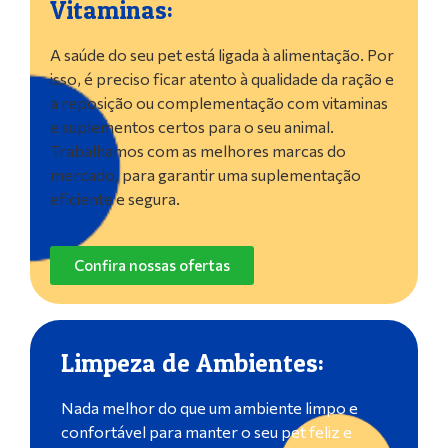
Vitaminas:
A saúde do seu pet está ligada à alimentação. Por
isso, é preciso ficar atento à qualidade da ração e
a reposição ou complementação com vitaminas
e suplementos certos para o seu animal.
Trabalhamos com as melhores marcas do
mercado, para garantir uma suplementação
eficiente e segura.
Confira nossas ofertas
Limpeza de Ambientes:
Nada melhor do que um ambiente limpo e
confortável para manter o seu pet feliz e