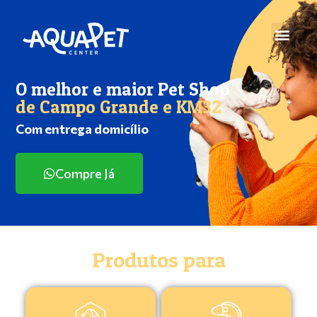
O melhor e maior Pet Shop
de Campo Grande e KM32
Com entrega domicílio
Compre Já
Produtos para