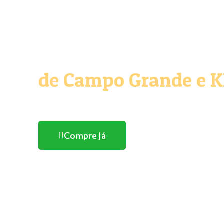
O melhor e maior Pe
de Campo Grande e 
Com entrega domicílio
Compre Já