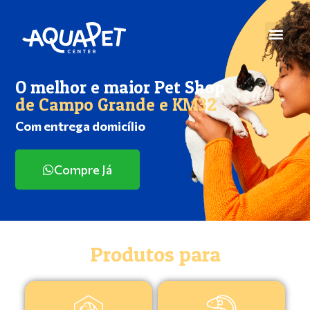
O melhor e maior Pet Shop
de Campo Grande e KM32
Com entrega domicílio
Compre Já
Produtos para