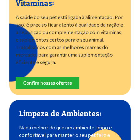
Vitaminas:
A saúde do seu pet está ligada à alimentação. Por
isso, é preciso ficar atento à qualidade da ração e
a reposição ou complementação com vitaminas
e suplementos certos para o seu animal.
Trabalhamos com as melhores marcas do
mercado, para garantir uma suplementação
eficiente e segura.
Confira nossas ofertas
Limpeza de Ambientes:
Nada melhor do que um ambiente limpo e
confortável para manter o seu pet feliz e