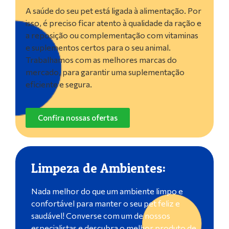
A saúde do seu pet está ligada à alimentação. Por
isso, é preciso ficar atento à qualidade da ração e
a reposição ou complementação com vitaminas
e suplementos certos para o seu animal.
Trabalhamos com as melhores marcas do
mercado, para garantir uma suplementação
eficiente e segura.
Confira nossas ofertas
Limpeza de Ambientes:
Nada melhor do que um ambiente limpo e
confortável para manter o seu pet feliz e
saudável! Converse com um de nossos
especialistas e descubra o melhor produto de