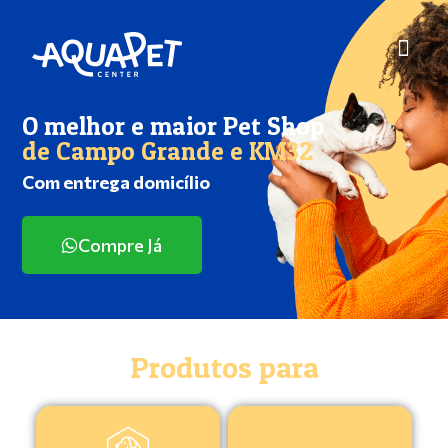
O melhor e maior Pet Shop
de Campo Grande e KM32
Com entrega domicílio
Compre Já
Produtos para