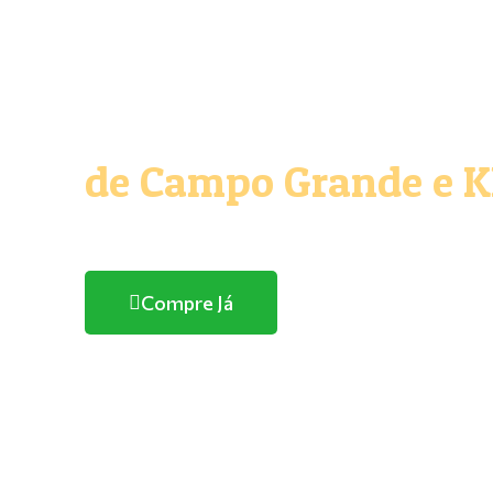
O melhor e maior Pe
de Campo Grande e 
Com entrega domicílio
Compre Já