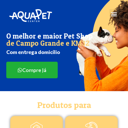
O melhor e maior Pet Shop
de Campo Grande e KM32
Com entrega domicílio
Compre Já
Produtos para