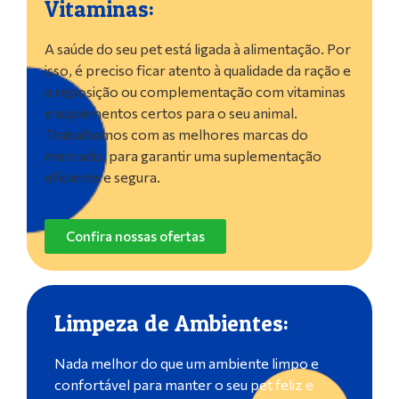
Vitaminas:
A saúde do seu pet está ligada à alimentação. Por
isso, é preciso ficar atento à qualidade da ração e
a reposição ou complementação com vitaminas
e suplementos certos para o seu animal.
Trabalhamos com as melhores marcas do
mercado, para garantir uma suplementação
eficiente e segura.
Confira nossas ofertas
Limpeza de Ambientes:
Nada melhor do que um ambiente limpo e
confortável para manter o seu pet feliz e