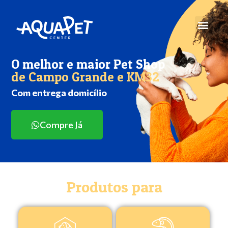
O melhor e maior Pet Shop
de Campo Grande e KM32
Com entrega domicílio
Compre Já
Produtos para