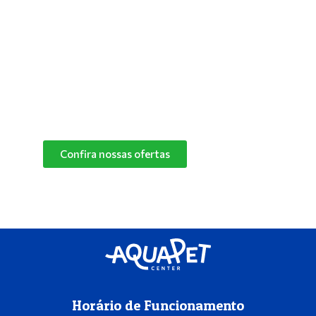
saudável! Converse com um de nossos
especialistas e descubra o melhor produto de
limpeza para o cantinho do seu pet.
Confira nossas ofertas
das marcas Herbalvet
e Vetmax+20!
Confira nossas ofertas
Horário de Funcionamento