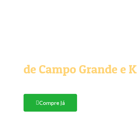
O melhor e maior Pe
de Campo Grande e 
Com entrega domicílio
Compre Já