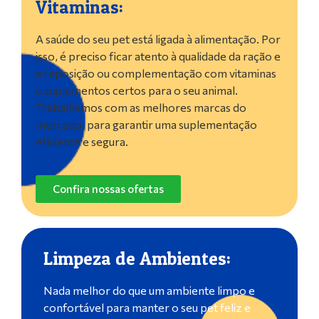
Vitaminas:
A saúde do seu pet está ligada à alimentação. Por
isso, é preciso ficar atento à qualidade da ração e
a reposição ou complementação com vitaminas
e suplementos certos para o seu animal.
Trabalhamos com as melhores marcas do
mercado, para garantir uma suplementação
eficiente e segura.
Confira nossas ofertas
Limpeza de Ambientes:
Nada melhor do que um ambiente limpo e
confortável para manter o seu pet feliz e