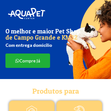
O melhor e maior Pet Shop
de Campo Grande e KM32
Com entrega domicílio
Compre Já
Produtos para