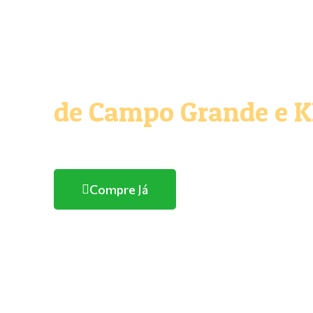
O melhor e maior Pe
de Campo Grande e 
Com entrega domicílio
Compre Já