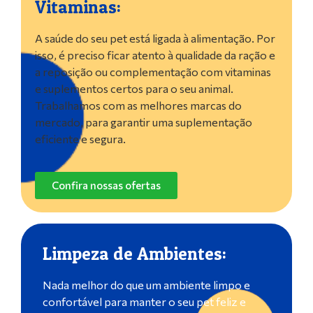
Vitaminas:
A saúde do seu pet está ligada à alimentação. Por
isso, é preciso ficar atento à qualidade da ração e
a reposição ou complementação com vitaminas
e suplementos certos para o seu animal.
Trabalhamos com as melhores marcas do
mercado, para garantir uma suplementação
eficiente e segura.
Confira nossas ofertas
Limpeza de Ambientes:
Nada melhor do que um ambiente limpo e
confortável para manter o seu pet feliz e