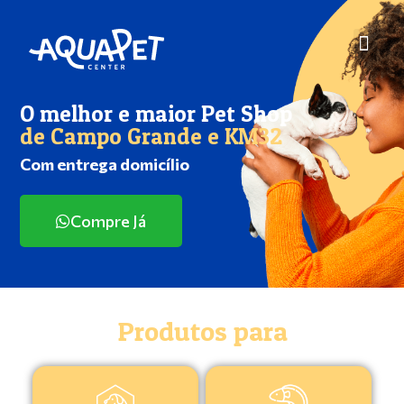
O melhor e maior Pet Shop
de Campo Grande e KM32
Com entrega domicílio
Compre Já
Produtos para