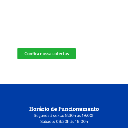
especialistas e descubra o melhor produto de
limpeza para o cantinho do seu pet.
Confira nossas ofertas
das marcas Herbalvet
e Vetmax+20!
Confira nossas ofertas
Horário de Funcionamento
Segunda à sexta: 8:30h às 19:00h
Sábado: 08:30h às 16:00h