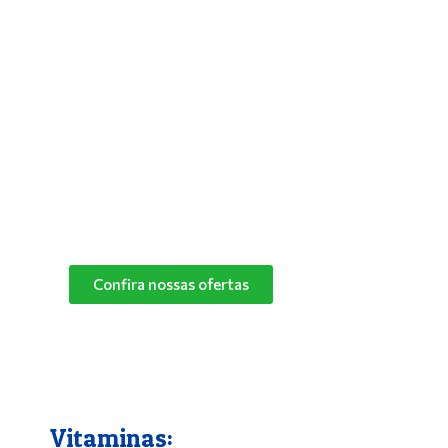
Antipulgas e Carrapatos
Para solucionar de vez os problemas do
seu bichinho com pulgas, deixar seus pets
mais aliviados e livres desses parasitas,
basta utilizar um bom antipulgas.
Na Pet Campo Grande trabalhamos com as
melhores marcas de antipulgas.
Peça já o seu!
Confira nossas ofertas
Vitaminas: