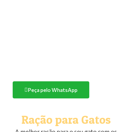
GOLDEN
PREMIER
TUTANO
QUATREE
FARMINA/ND
HERCOSUL
PURINA
Peça pelo WhatsApp
Ração para Gatos
A melhor ração para o seu gato com os