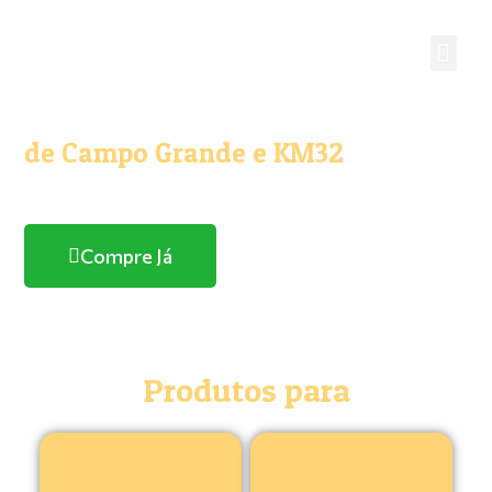
O melhor e maior Pet Shop
de Campo Grande e KM32
Com entrega domicílio
Compre Já
Produtos para