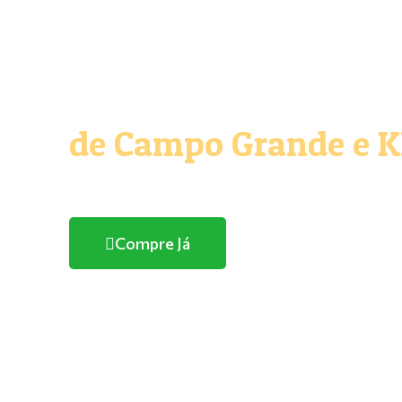
O melhor e maior Pe
de Campo Grande e 
Com entrega domicílio
Compre Já