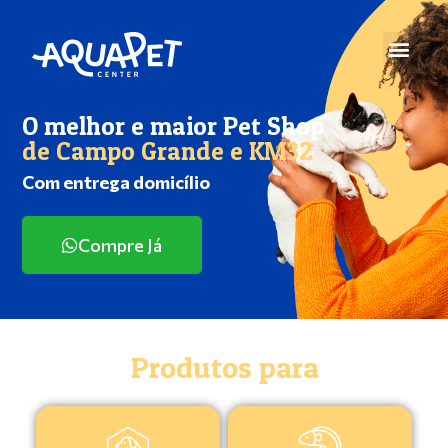
O melhor e maior Pet Shop
de Campo Grande e KM32
Com entrega domicílio
Compre Já
Produtos para