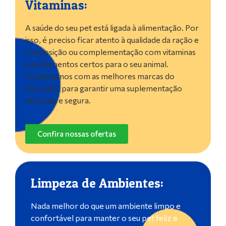
Vitaminas:
A saúde do seu pet está ligada à alimentação. Por
isso, é preciso ficar atento à qualidade da ração e
a reposição ou complementação com vitaminas
e suplementos certos para o seu animal.
Trabalhamos com as melhores marcas do
mercado, para garantir uma suplementação
eficiente e segura.
Confira nossas ofertas
Limpeza de Ambientes:
Nada melhor do que um ambiente limpo e
confortável para manter o seu pet feliz e