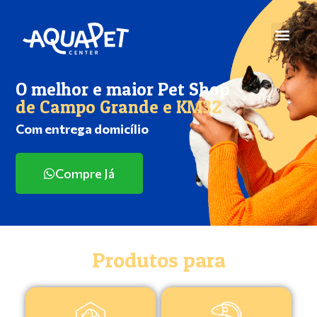
O melhor e maior Pet Shop
de Campo Grande e KM32
Com entrega domicílio
Compre Já
Produtos para