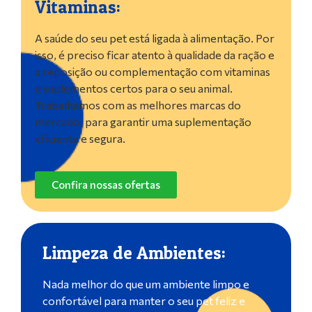
Vitaminas:
A saúde do seu pet está ligada à alimentação. Por
isso, é preciso ficar atento à qualidade da ração e
a reposição ou complementação com vitaminas
e suplementos certos para o seu animal.
Trabalhamos com as melhores marcas do
mercado, para garantir uma suplementação
eficiente e segura.
Confira nossas ofertas
Limpeza de Ambientes:
Nada melhor do que um ambiente limpo e
confortável para manter o seu pet feliz e