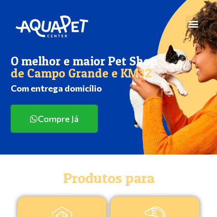
O melhor e maior Pet Shop
de Campo Grande e KM32
Com entrega domicílio
Compre Já
Produtos para