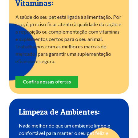
Vitaminas:
A saúde do seu pet está ligada à alimentação. Por
isso, é preciso ficar atento à qualidade da ração e
a reposição ou complementação com vitaminas
e suplementos certos para o seu animal.
Trabalhamos com as melhores marcas do
mercado, para garantir uma suplementação
eficiente e segura.
Confira nossas ofertas
Limpeza de Ambientes:
Nada melhor do que um ambiente limpo e
confortável para manter o seu pet feliz e