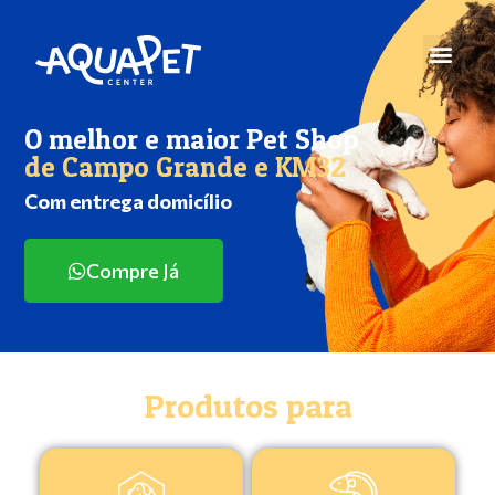
O melhor e maior Pet Shop
de Campo Grande e KM32
Com entrega domicílio
Compre Já
Produtos para