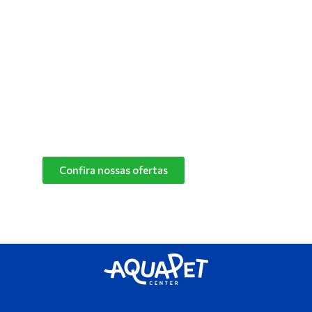
confortável para manter o seu pet feliz e
saudável! Converse com um de nossos
especialistas e descubra o melhor produto de
limpeza para o cantinho do seu pet.
Confira nossas ofertas
das marcas Herbalvet
e Vetmax+20!
Confira nossas ofertas