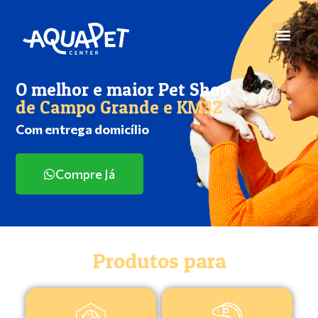
O melhor e maior Pet Shop
de Campo Grande e KM32
Com entrega domicílio
Compre Já
Produtos para