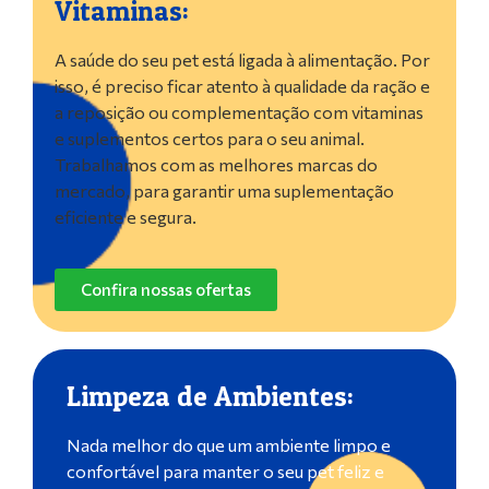
Vitaminas:
A saúde do seu pet está ligada à alimentação. Por
isso, é preciso ficar atento à qualidade da ração e
a reposição ou complementação com vitaminas
e suplementos certos para o seu animal.
Trabalhamos com as melhores marcas do
mercado, para garantir uma suplementação
eficiente e segura.
Confira nossas ofertas
Limpeza de Ambientes:
Nada melhor do que um ambiente limpo e
confortável para manter o seu pet feliz e