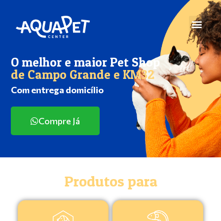
O melhor e maior Pet Shop
de Campo Grande e KM32
Com entrega domicílio
Compre Já
Produtos para