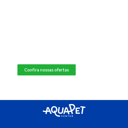
confortável para manter o seu pet feliz e
saudável! Converse com um de nossos
especialistas e descubra o melhor produto de
limpeza para o cantinho do seu pet.
Confira nossas ofertas
das marcas Herbalvet
e Vetmax+20!
Confira nossas ofertas