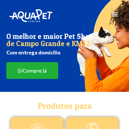
O melhor e maior Pet Shop
de Campo Grande e KM32
Com entrega domicílio
Compre Já
Produtos para