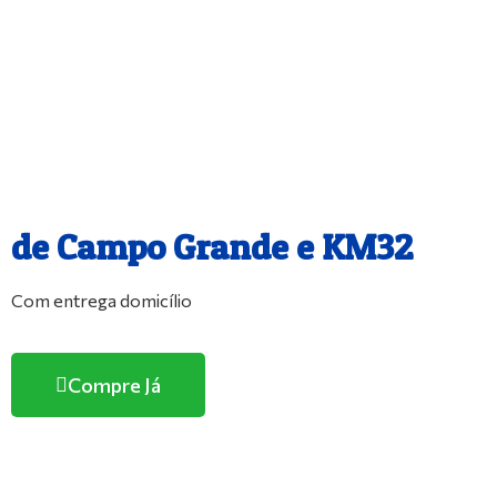
O melhor e maior Pet Shop
de Campo Grande e KM32
Com entrega domicílio
Compre Já