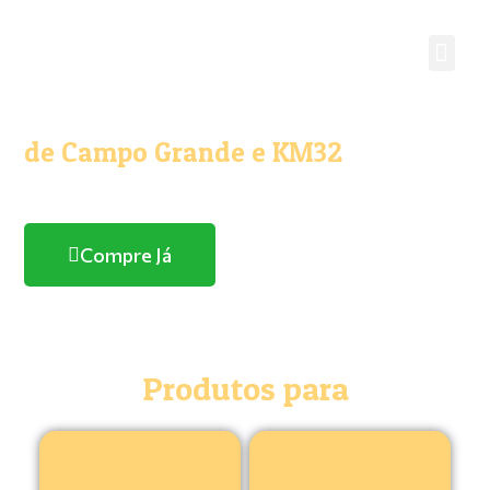
O melhor e maior Pet Shop
de Campo Grande e KM32
Com entrega domicílio
Compre Já
Produtos para