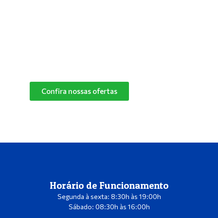
especialistas e descubra o melhor produto de
limpeza para o cantinho do seu pet.
Confira nossas ofertas
das marcas Herbalvet
e Vetmax+20!
Confira nossas ofertas
Horário de Funcionamento
Segunda à sexta: 8:30h às 19:00h
Sábado: 08:30h às 16:00h