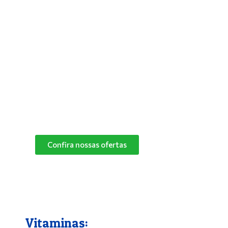
Antipulgas e Carrapatos
Para solucionar de vez os problemas do
seu bichinho com pulgas, deixar seus pets
mais aliviados e livres desses parasitas,
basta utilizar um bom antipulgas.
Na Pet Campo Grande trabalhamos com as
melhores marcas de antipulgas.
Peça já o seu!
Confira nossas ofertas
Vitaminas: