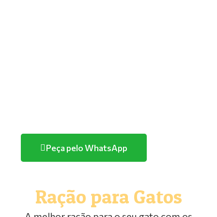
GOLDEN
PREMIER
TUTANO
QUATREE
FARMINA/ND
HERCOSUL
PURINA
Peça pelo WhatsApp
Ração para Gatos
A melhor ração para o seu gato com os