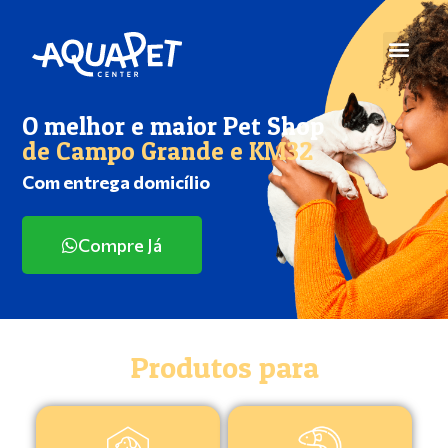
O melhor e maior Pet Shop
de Campo Grande e KM32
Com entrega domicílio
Compre Já
Produtos para