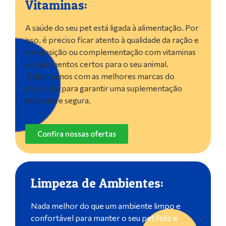
Vitaminas:
A saúde do seu pet está ligada à alimentação. Por
isso, é preciso ficar atento à qualidade da ração e
a reposição ou complementação com vitaminas
e suplementos certos para o seu animal.
Trabalhamos com as melhores marcas do
mercado, para garantir uma suplementação
eficiente e segura.
Confira nossas ofertas
Limpeza de Ambientes:
Nada melhor do que um ambiente limpo e
confortável para manter o seu pet feliz e