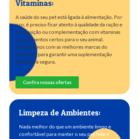
Vitaminas:
A saúde do seu pet está ligada à alimentação. Por
isso, é preciso ficar atento à qualidade da ração e
a reposição ou complementação com vitaminas
e suplementos certos para o seu animal.
Trabalhamos com as melhores marcas do
mercado, para garantir uma suplementação
eficiente e segura.
Confira nossas ofertas
Limpeza de Ambientes:
Nada melhor do que um ambiente limpo e
confortável para manter o seu pet feliz e