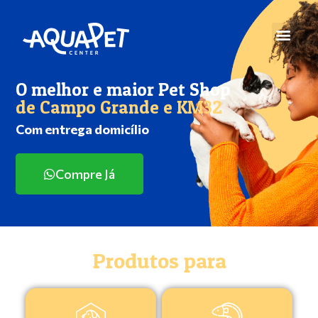
O melhor e maior Pet Shop
de Campo Grande e KM32
Com entrega domicílio
Compre Já
Produtos para