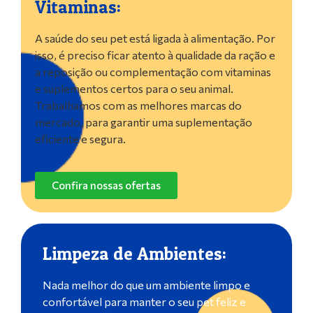
Vitaminas:
A saúde do seu pet está ligada à alimentação. Por
isso, é preciso ficar atento à qualidade da ração e
a reposição ou complementação com vitaminas
e suplementos certos para o seu animal.
Trabalhamos com as melhores marcas do
mercado, para garantir uma suplementação
eficiente e segura.
Confira nossas ofertas
Limpeza de Ambientes:
Nada melhor do que um ambiente limpo e
confortável para manter o seu pet feliz e