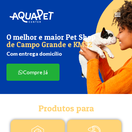
O melhor e maior Pet Shop
de Campo Grande e KM32
Com entrega domicílio
Compre Já
Produtos para