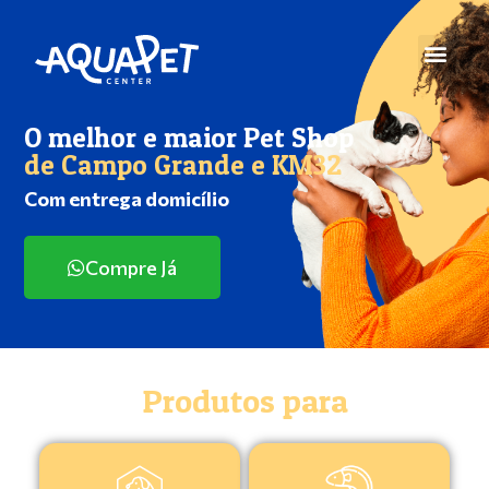
O melhor e maior Pet Shop
de Campo Grande e KM32
Com entrega domicílio
Compre Já
Produtos para