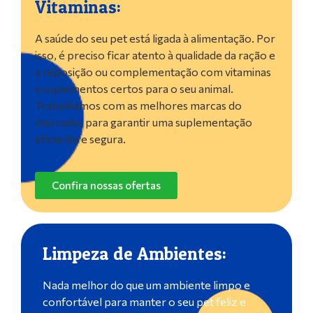
Vitaminas:
A saúde do seu pet está ligada à alimentação. Por
isso, é preciso ficar atento à qualidade da ração e
a reposição ou complementação com vitaminas
e suplementos certos para o seu animal.
Trabalhamos com as melhores marcas do
mercado, para garantir uma suplementação
eficiente e segura.
Confira nossas ofertas
Limpeza de Ambientes:
Nada melhor do que um ambiente limpo e
confortável para manter o seu pet feliz e