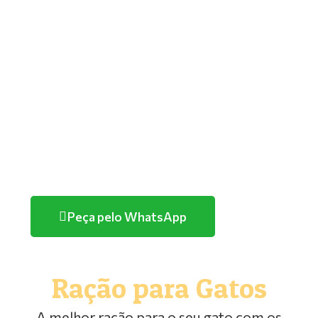
GOLDEN
PREMIER
TUTANO
QUATREE
FARMINA/ND
HERCOSUL
PURINA
Peça pelo WhatsApp
Ração para Gatos
A melhor ração para o seu gato com os