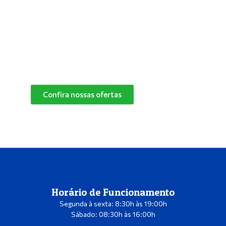
especialistas e descubra o melhor produto de
limpeza para o cantinho do seu pet.
Confira nossas ofertas
das marcas Herbalvet
e Vetmax+20!
Confira nossas ofertas
Horário de Funcionamento
Segunda à sexta: 8:30h às 19:00h
Sábado: 08:30h às 16:00h