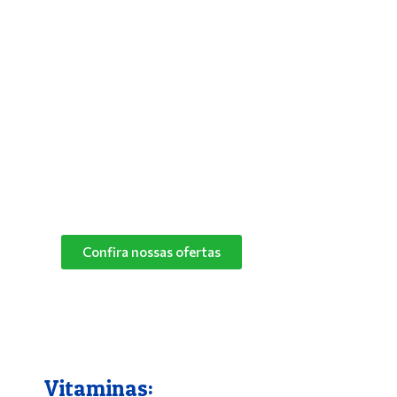
Antipulgas e Carrapatos
Para solucionar de vez os problemas do
seu bichinho com pulgas, deixar seus pets
mais aliviados e livres desses parasitas,
basta utilizar um bom antipulgas.
Na Pet Campo Grande trabalhamos com as
melhores marcas de antipulgas.
Peça já o seu!
Confira nossas ofertas
Vitaminas: