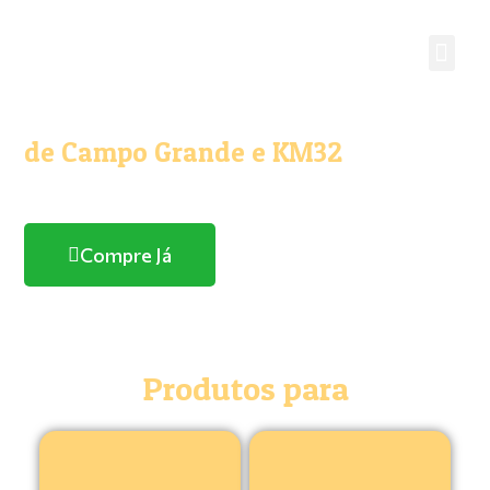
O melhor e maior Pet Shop
de Campo Grande e KM32
Com entrega domicílio
Compre Já
Produtos para