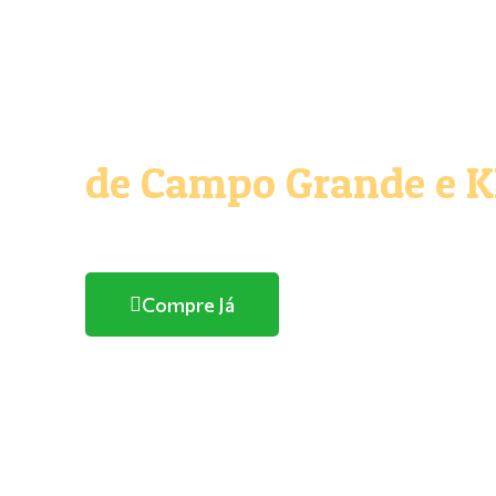
O melhor e maior Pe
de Campo Grande e 
Com entrega domicílio
Compre Já